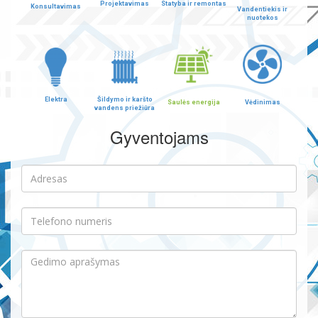
Projektavimas
Statyba ir remontas
Konsultavimas
Vandentiekis ir
nuotekos
Elektra
Šildymo ir karšto
Saulės energija
Vėdinimas
vandens priežiūra
Gyventojams