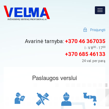
Prisijungti
Avarinė tarnyba:
+370 46 367035
00
00
I - V 8
- 17
+370 685 46133
24 val. per parą
Paslaugos verslui